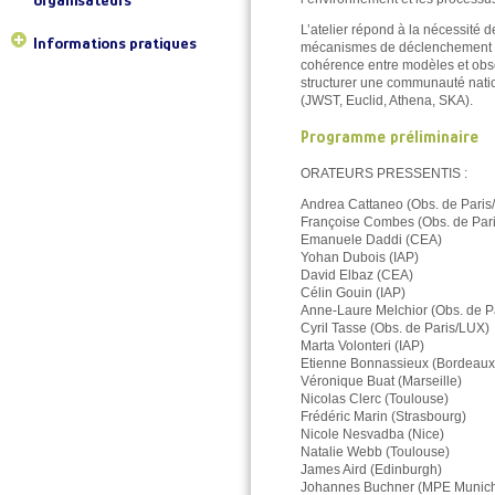
L’atelier répond à la nécessité 
Informations pratiques
mécanismes de déclenchement de l’
cohérence entre modèles et obser
structurer une communauté nation
(JWST, Euclid, Athena, SKA).
Programme préliminaire
ORATEURS PRESSENTIS :
Andrea Cattaneo (Obs. de Paris
Françoise Combes (Obs. de Pari
Emanuele Daddi (CEA)
Yohan Dubois (IAP)
David Elbaz (CEA)
Célin Gouin (IAP)
Anne-Laure Melchior (Obs. de P
Cyril Tasse (Obs. de Paris/LUX)
Marta Volonteri (IAP)
Etienne Bonnassieux (Bordeaux
Véronique Buat (Marseille)
Nicolas Clerc (Toulouse)
Frédéric Marin (Strasbourg)
Nicole Nesvadba (Nice)
Natalie Webb (Toulouse)
James Aird (Edinburgh)
Johannes Buchner (MPE Munic