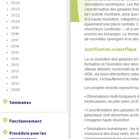
2024
simulations numériques. Les thé
2023
caractérisation des galaxies mas
de l’activité nucléaire, ainsi q
2022
et à haute résolution, intégrant 
2020
également une place centrale. L’
2019
chercheurs confirmés — et à renfo
2018
enrichir les échanges. Le format
de nouvelles synergies et la str
2017
2016
Justification scientifique
2015
2014
La co‑évolution des galaxies et 
formation et l’évolution des stru
2013
vitesse stellaire, luminosité d
2012
AGN, via leurs rétroactions radi
2011
stellaire, l’échauffement du mili
2010
Les progrès récents reposent sur
2009
• Observations multi‑longueurs d
moléculaires, les jets radio, et d’
Séminaires
• Caractérisation des galaxies h
galactique sont désormais acces
l’imagerie haute résolution.
Fonctionnement
• Simulations numériques : les s
Procédure pour les
croissance des trous noirs, de rét
organisateurs
l’environnement et les processus