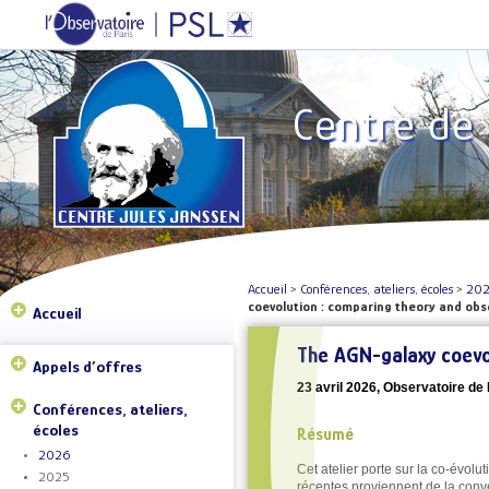
Centre de
Accueil
>
Conférences, ateliers, écoles
>
20
coevolution : comparing theory and obs
Accueil
The AGN-galaxy coevo
Appels d’offres
23 avril 2026, Observatoire de P
Conférences, ateliers,
écoles
Résumé
2026
Cet atelier porte sur la co‑évol
2025
récentes proviennent de la conv