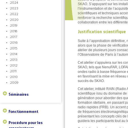
2024
SKAO. S’appuyant sur les install
2023
l’instrumentation et de l’acquis
scientifiques et techniques acce
2022
renforcer la recherche scientifi
2020
collaboration entre les différen
2019
2018
Justification scientifique
2017
Suite à l’approbation définitive
2016
alors que la phase de vérificati
2015
atelier de plusieurs jours consa
2014
l’Observatoire de Paris à l’auto
2013
Cet atelier s’appuiera sur les c
2012
SKAO, tels que NenuFAR, LOFAR
2011
ondes radio à basse fréquence e
en favorisant la mise en réseau 
2010
succès du SKAO.
2009
Cet atelier, intitulé RAIN (Radio
scientifique issu du domaine de 
Séminaires
génération pour aborder des que
formation stellaire, en passant 
radio rapides (FRB). Un accent p
Fonctionnement
de fréquences électromagnétique
présentant les concepts clés de 
guidera les participants tout au 
Procédure pour les
organisateurs