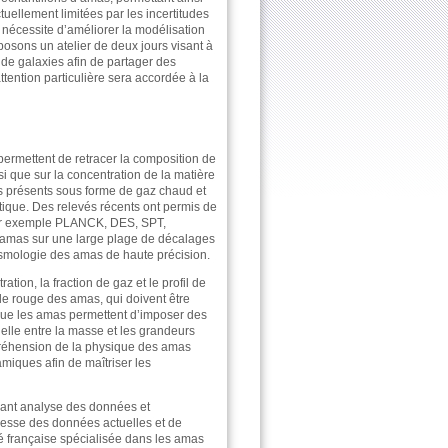
ellement limitées par les incertitudes
i nécessite d’améliorer la modélisation
osons un atelier de deux jours visant à
de galaxies afin de partager des
ttention particulière sera accordée à la
permettent de retracer la composition de
si que sur la concentration de la matière
s présents sous forme de gaz chaud et
ique. Des relevés récents ont permis de
(par exemple PLANCK, DES, SPT,
 d’amas sur une large plage de décalages
osmologie des amas de haute précision.
on, la fraction de gaz et le profil de
e rouge des amas, qui doivent être
 que les amas permettent d’imposer des
helle entre la masse et les grandeurs
ompréhension de la physique des amas
miques afin de maîtriser les
liant analyse des données et
hesse des données actuelles et de
é française spécialisée dans les amas