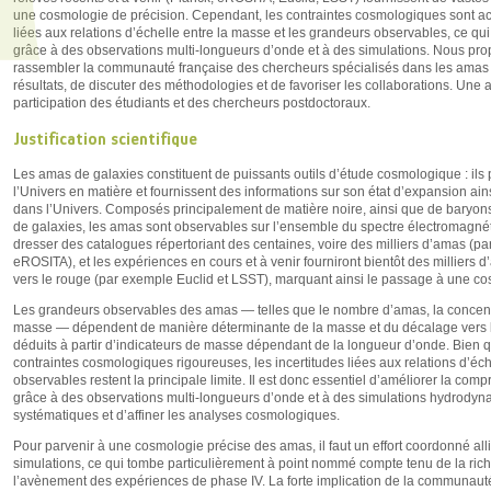
une cosmologie de précision. Cependant, les contraintes cosmologiques sont actu
liées aux relations d’échelle entre la masse et les grandeurs observables, ce qu
grâce à des observations multi-longueurs d’onde et à des simulations. Nous prop
rassembler la communauté française des chercheurs spécialisés dans les amas 
résultats, de discuter des méthodologies et de favoriser les collaborations. Une a
participation des étudiants et des chercheurs postdoctoraux.
Justification scientifique
Les amas de galaxies constituent de puissants outils d’étude cosmologique : ils 
l’Univers en matière et fournissent des informations sur son état d’expansion ain
dans l’Univers. Composés principalement de matière noire, ainsi que de baryon
de galaxies, les amas sont observables sur l’ensemble du spectre électromagnét
dresser des catalogues répertoriant des centaines, voire des milliers d’amas 
eROSITA), et les expériences en cours et à venir fourniront bientôt des milliers
vers le rouge (par exemple Euclid et LSST), marquant ainsi le passage à une c
Les grandeurs observables des amas — telles que le nombre d’amas, la concentrati
masse — dépendent de manière déterminante de la masse et du décalage vers l
déduits à partir d’indicateurs de masse dépendant de la longueur d’onde. Bien
contraintes cosmologiques rigoureuses, les incertitudes liées aux relations d’éc
observables restent la principale limite. Il est donc essentiel d’améliorer la c
grâce à des observations multi-longueurs d’onde et à des simulations hydrodyna
systématiques et d’affiner les analyses cosmologiques.
Pour parvenir à une cosmologie précise des amas, il faut un effort coordonné al
simulations, ce qui tombe particulièrement à point nommé compte tenu de la ric
l’avènement des expériences de phase IV. La forte implication de la communaut