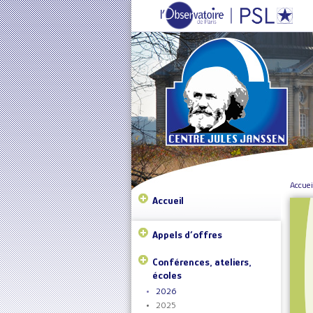
Accuei
Accueil
Appels d’offres
Conférences, ateliers,
écoles
2026
2025