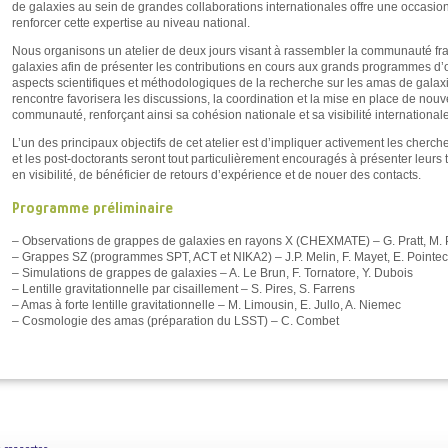
de galaxies au sein de grandes collaborations internationales offre une occasio
renforcer cette expertise au niveau national.
Nous organisons un atelier de deux jours visant à rassembler la communauté fr
galaxies afin de présenter les contributions en cours aux grands programmes d’o
aspects scientifiques et méthodologiques de la recherche sur les amas de galax
rencontre favorisera les discussions, la coordination et la mise en place de nouv
communauté, renforçant ainsi sa cohésion nationale et sa visibilité internationale
L’un des principaux objectifs de cet atelier est d’impliquer activement les cherch
et les post-doctorants seront tout particulièrement encouragés à présenter leurs 
en visibilité, de bénéficier de retours d’expérience et de nouer des contacts.
Programme préliminaire
– Observations de grappes de galaxies en rayons X (CHEXMATE) – G. Pratt, M. 
– Grappes SZ (programmes SPT, ACT et NIKA2) – J.P. Melin, F. Mayet, E. Pointe
– Simulations de grappes de galaxies – A. Le Brun, F. Tornatore, Y. Dubois
– Lentille gravitationnelle par cisaillement – S. Pires, S. Farrens
– Amas à forte lentille gravitationnelle – M. Limousin, E. Jullo, A. Niemec
– Cosmologie des amas (préparation du LSST) – C. Combet