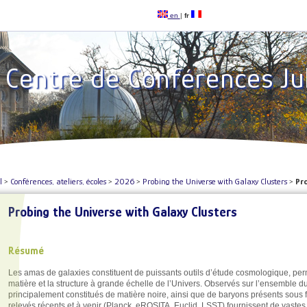
en
|
fr
Centre de Conférences Ju
l
>
Conférences, ateliers, écoles
>
2026
>
Probing the Universe with Galaxy Clusters
>
Pro
Probing the Universe with Galaxy Clusters
Résumé
Les amas de galaxies constituent de puissants outils d’étude cosmologique, perm
matière et la structure à grande échelle de l’Univers. Observés sur l’ensemble d
principalement constitués de matière noire, ainsi que de baryons présents sous
relevés récents et à venir (Planck, eROSITA, Euclid, LSST) fournissent de vastes