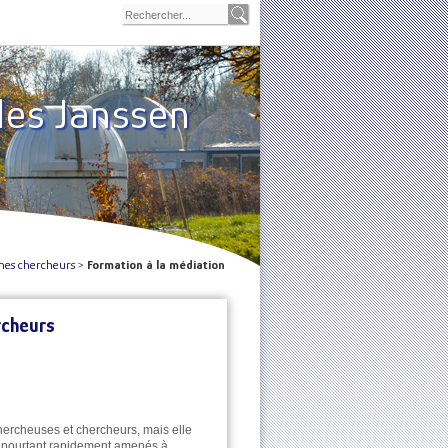
les Janssen
unes chercheurs
>
Formation à la médiation
rcheurs
hercheuses et chercheurs, mais elle
nt pourtant rapidement amenés à