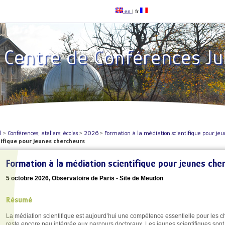
en
|
fr
Centre de Conférences Ju
l
>
Conférences, ateliers, écoles
>
2026
>
Formation à la médiation scientifique pour je
tifique pour jeunes chercheurs
Formation à la médiation scientifique pour jeunes che
5 octobre 2026, Observatoire de Paris - Site de Meudon
Résumé
La médiation scientifique est aujourd’hui une compétence essentielle pour les c
reste encore peu intégrée aux parcours doctoraux. Les jeunes scientifiques so