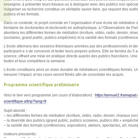
enseigner, à présenter leurs travaux ou à dialoguer avec des publics non spécial
Vulgariser sa recherche constitue un véritable savoir-faire, qui requiert des outil
publics et les formats.
Dans ce contexte, le projet consiste en l’organisation d’une école de médiation sc
trentaine de doctorantes et doctorants en astrophysique, à l’Observatoire de Par
abordera les différentes formes de médiation (écriture, vidéo, radio, dessin, rése
(scolaires, grand public, publics empêchés) et la variété des formats (conférences
L’école alternera des sessions théoriques animées par des professionnels et des
participant·e·s de concevoir et tester leurs propres actions. Elle se tiendra du 5 
science, offrant une mise en pratique directe auprès des publics franciliens. Un
toutes et tous complétera la semaine.
L’école constituera ainsi un vivier durable de médiateurs scientifiques formés. U
mesurer l’impact, et les cours seront filmés afin de consolider les acquis.
Programme scientifique préliminaire
Voici le lien vers programme (en cours d’élaboration) :
https://annuel2.framapad
scientifique-a9np?lang=fr
Sujet abordé :
– les différentes formes de médiation (écriture, vidéo, radio, dessin, réseaux soc
– la diversité des publics (grand public, publics scolaires, publics dits « empêché
– la variété des formats (conférences, expositions, ateliers, spectacles, art, musiq
orateurs pressentis :