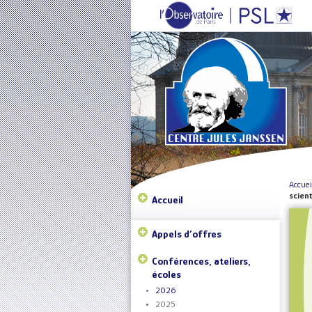
Accuei
scien
Accueil
Appels d’offres
Conférences, ateliers,
écoles
2026
2025