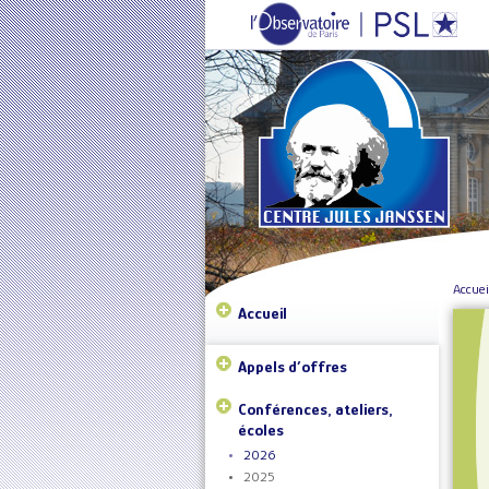
Accuei
Accueil
Appels d’offres
Conférences, ateliers,
écoles
2026
2025