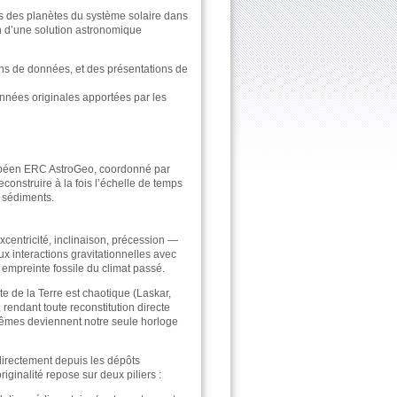
es des planètes du système solaire dans
n d’une solution astronomique
ns de données, et des présentations de
nnées originales apportées par les
ropéen ERC AstroGeo, coordonné par
onstruire à la fois l’échelle de temps
s sédiments.
xcentricité, inclinaison, précession —
ux interactions gravitationnelles avec
empreinte fossile du climat passé.
ite de la Terre est chaotique (Laskar,
 rendant toute reconstitution directe
mêmes deviennent notre seule horloge
 directement depuis les dépôts
ginalité repose sur deux piliers :