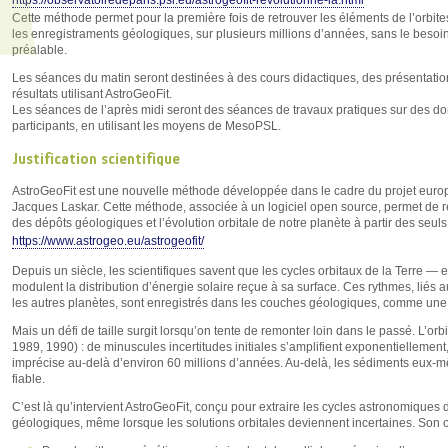
https://observatoiredeparis.psl.eu/astrogeofit-revolutionne-la.html
Cette méthode permet pour la première fois de retrouver les éléments de l’orbit
les enregistraments géologiques, sur plusieurs millions d’années, sans le besoi
préalable.
Les séances du matin seront destinées à des cours didactiques, des présentatio
résultats utilisant AstroGeoFit.
Les séances de l’après midi seront des séances de travaux pratiques sur des do
participants, en utilisant les moyens de MesoPSL.
Justification scientifique
AstroGeoFit est une nouvelle méthode développée dans le cadre du projet eu
Jacques Laskar. Cette méthode, associée à un logiciel open source, permet de rec
des dépôts géologiques et l’évolution orbitale de notre planète à partir des seul
https://www.astrogeo.eu/astrogeofit/
Depuis un siècle, les scientifiques savent que les cycles orbitaux de la Terre — e
modulent la distribution d’énergie solaire reçue à sa surface. Ces rythmes, liés a
les autres planètes, sont enregistrés dans les couches géologiques, comme une 
Mais un défi de taille surgit lorsqu’on tente de remonter loin dans le passé. L’orb
1989, 1990) : de minuscules incertitudes initiales s’amplifient exponentiellement,
imprécise au-delà d’environ 60 millions d’années. Au-delà, les sédiments eux-
fiable.
C’est là qu’intervient AstroGeoFit, conçu pour extraire les cycles astronomiques
géologiques, même lorsque les solutions orbitales deviennent incertaines. Son ori