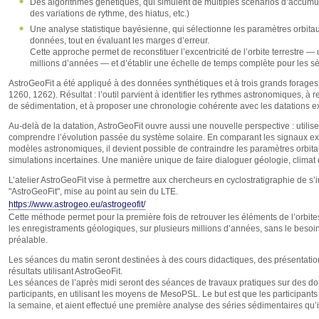
Des algorithmes génétiques, qui simulent de multiples scénarios d’accumu
des variations de rythme, des hiatus, etc.)
Une analyse statistique bayésienne, qui sélectionne les paramètres orbitau
données, tout en évaluant les marges d’erreur.
Cette approche permet de reconstituer l’excentricité de l’orbite terrestre —
millions d’années — et d’établir une échelle de temps complète pour les s
AstroGeoFit a été appliqué à des données synthétiques et à trois grands forag
1260, 1262). Résultat : l’outil parvient à identifier les rythmes astronomiques, à 
de sédimentation, et à proposer une chronologie cohérente avec les datations exi
Au-delà de la datation, AstroGeoFit ouvre aussi une nouvelle perspective : utilise
comprendre l’évolution passée du système solaire. En comparant les signaux ext
modèles astronomiques, il devient possible de contraindre les paramètres orbita
simulations incertaines. Une manière unique de faire dialoguer géologie, climat
L’atelier AstroGeoFit vise à permettre aux chercheurs en cyclostratigraphie de s’
"AstroGeoFit", mise au point au sein du LTE.
https://www.astrogeo.eu/astrogeofit/
Cette méthode permet pour la première fois de retrouver les éléments de l’orbit
les enregistraments géologiques, sur plusieurs millions d’années, sans le besoi
préalable.
Les séances du matin seront destinées à des cours didactiques, des présentatio
résultats utilisant AstroGeoFit.
Les séances de l’après midi seront des séances de travaux pratiques sur des do
participants, en utilisant les moyens de MesoPSL. Le but est que les participants 
la semaine, et aient effectué une première analyse des séries sédimentaires qu’