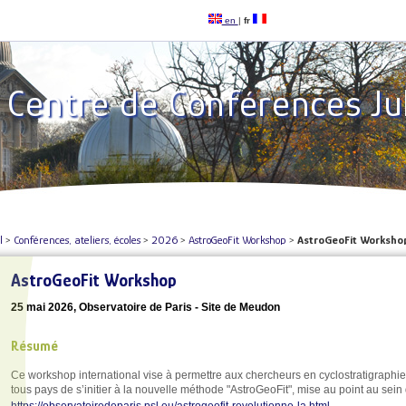
en
|
fr
Centre de Conférences Ju
l
>
Conférences, ateliers, écoles
>
2026
>
AstroGeoFit Workshop
>
AstroGeoFit Worksho
AstroGeoFit Workshop
25 mai 2026, Observatoire de Paris - Site de Meudon
Résumé
Ce workshop international vise à permettre aux chercheurs en cyclostratigraphi
tous pays de s’initier à la nouvelle méthode "AstroGeoFit", mise au point au sein