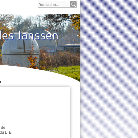
les Janssen
p
e de
 du LTE.