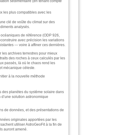
lation sédimentaire (en tenant compte
x les plus compatibles avec les
 une clé de voûte du climat sur des
édiments analysés.
es océaniques de référence (ODP 926,
reconstruire avec précision les variations
stantes — voire à affiner ces dernières.
r les archives terrestres pour mieux
raits des roches à ceux calculés par les
ux passés, là où le chaos rend les
 et mécanique céleste.
initier à la nouvelle méthode
es des planètes du système solaire dans
n d’une solution astronomique
ns de données, et des présentations de
nnées originales apportées par les
sachent utiliser AstroGeoFit à la fin de
ils auront amené.